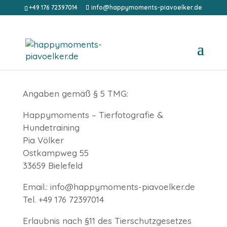
+49 176 72397014
info@happymoments-piavoelker.de
IMPRESSUM
Angaben gemäß § 5 TMG
:
Happymoments – Tierfotografie &
Hundetraining
Pia Völker
Ostkampweg 55
33659 Bielefeld
Email.: info@happymoments-piavoelker.de
Tel. +49 176 72397014
Erlaubnis nach §11 des Tierschutzgesetzes